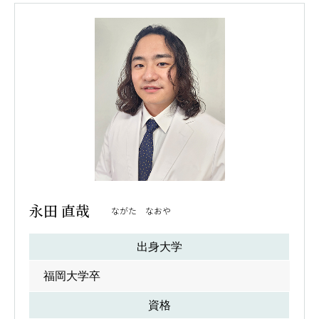
永田 直哉
ながた なおや
出身大学
福岡大学卒
資格