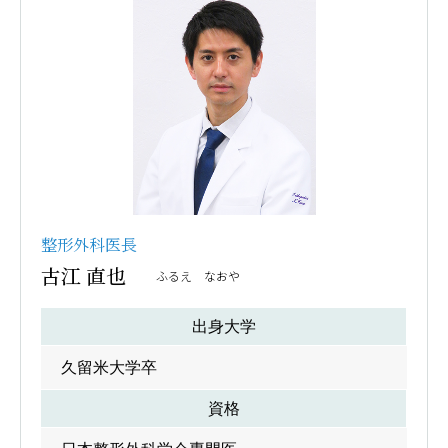
整形外科医長
古江 直也
ふるえ なおや
出身大学
久留米大学卒
資格