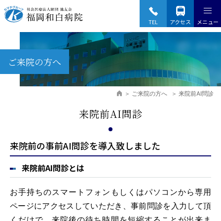
Fukuoka Wajiro Hospital
TEL
アクセス
メニュー
ご来院の方へ
ご来院の方へ
来院前AI問診
来院前AI問診
来院前の事前AI問診を導入致しました
来院前AI問診とは
お手持ちのスマートフォンもしくはパソコンから専用
ページにアクセスしていただき、事前問診を入力して頂
くだけで、来院後の待ち時間を短縮することが出来ま