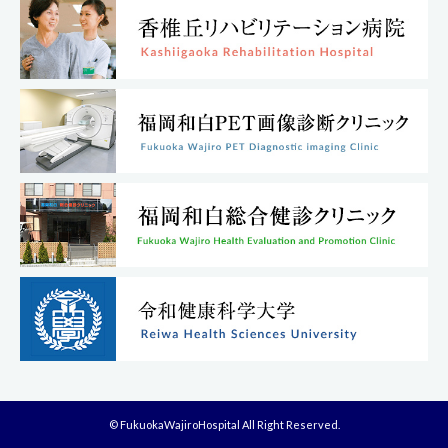
© FukuokaWajiroHospital All Right Reserved.