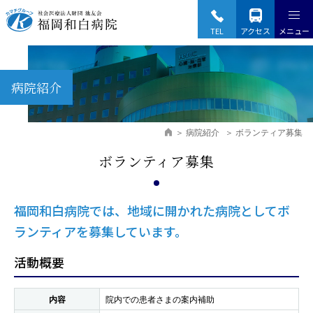
Fukuoka Wajiro Hospital
TEL
アクセス
メニュー
病院紹介
病院紹介
ボランティア募集
ボランティア募集
福岡和白病院では、地域に開かれた病院としてボ
ランティアを募集しています。
活動概要
内容
院内での患者さまの案内補助