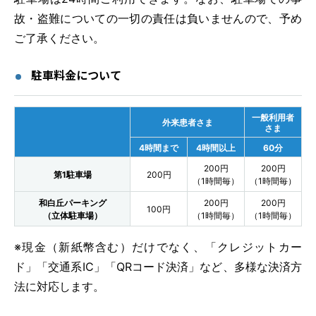
故・盗難についての一切の責任は負いませんので、予め
ご了承ください。
駐車料金について
一般利用者
外来患者さま
さま
4時間まで
4時間以上
60分
200円
200円
第1駐車場
200円
（1時間毎）
（1時間毎）
和白丘パーキング
200円
200円
100円
（立体駐車場）
（1時間毎）
（1時間毎）
※現金（新紙幣含む）だけでなく、「クレジットカー
ド」「交通系IC」「QRコード決済」など、多様な決済方
法に対応します。