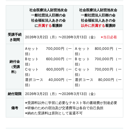
社会医療法人財団池友会
社会医療法人財団池友会
一般社団法人巨樹の会
一般社団法人巨樹の会
社会福祉法人あきの会
社会福祉法人あきの会
に
所属する
看護師
以外に所属する
看護師
受講手続
2026年3月2日（月）〜2026年3月13日（金）
※当日必着
き期間
Aセット 700,000円（一
Aセット 800,000円（一
括）
括）
Bセット 600,000円（一
Bセット 700,000円（一
納付金
括）
括）
（受講
Cセット 600,000円（一
Cセット 700,000円（一
料）
括）
括）
選択コース 40,000円（一
選択コース 80,000円（一
括）
括）
納付期限
2026年3月2日（月）〜2026年3月13日（金）
※受講料以外に学習に必要なテキスト等の書籍費が別途必要
備考
※研修のための宿泊及び交通費等は各自で自己負担
※納めた受講料は原則として返還不可