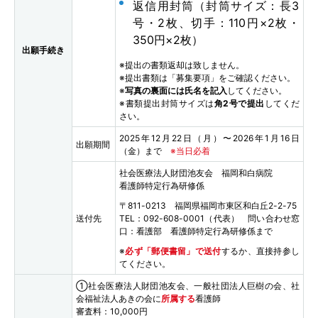
返信用封筒（封筒サイズ：長3
号・2枚、切手：110円×2枚・
350円×2枚）
出願手続き
※提出の書類返却は致しません。
※提出書類は「募集要項」をご確認ください。
※
写真の裏面には氏名を記入
してください。
※書類提出封筒サイズは
角2号で提出
してくだ
さい。
2025年12月22日（月）〜2026年1月16日
出願期間
（金）まで
※当日必着
社会医療法人財団池友会 福岡和白病院
看護師特定行為研修係
〒811-0213 福岡県福岡市東区和白丘2-2-75
送付先
TEL：092-608-0001（代表） 問い合わせ窓
口：看護部 看護師特定行為研修係まで
※
必ず「郵便書留」で送付
するか、直接持参し
てください。
①社会医療法人財団池友会、一般社団法人巨樹の会、社
会福祉法人あきの会に
所属する
看護師
審査料：10,000円