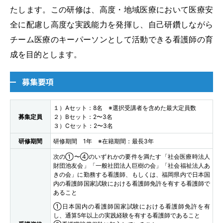
たします。この研修は、高度・地域医療において医療安
全に配慮し高度な実践能力を発揮し、自己研鑽しながら
チーム医療のキーパーソンとして活動できる看護師の育
成を目的とします。
募集要項
１）Aセット：8名 ※選択受講者を含めた最大定員数
募集定員
２）Bセット：2〜3名
３）Cセット：2〜3名
研修期間
研修期間 1年 ※在籍期間：最長3年
次の①〜④のいずれかの要件を満たす「社会医療時法人
財団池友会」「一般社団法人巨樹の会」「社会福祉法人あ
きの会」に勤務する看護師、もしくは、福岡県内で日本国
内の看護師国家試験における看護師免許を有する看護師で
あること
①日本国内の看護師国家試験における看護師免許を有
し、通算5年以上の実践経験を有する看護師であること