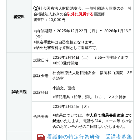
②社会医療法人財団池友会、一般社団法人巨樹の会、社
会福祉法人あきの会
以外に所属する
看護師
審査料
審査料：20,000円
※納付期限：2025年12月22日（月）〜2026年1月16日
（金）
※振込手数料は自己負担となります。
※納めた審査料は原則として返還不可。
2026年2月14日（土） 8:55〜面接終了まで
試験日時
※8:30受付開始
社会医療法人財団池友会 福岡和白病院 3F
試験会場
会議室
小論文、面接
試験日程
試験科目
※筆記用具（鉛筆、消しゴム）、マスク持参
2026年2月24日（火）
※結果については、
本人宛て簡易書留速達にて
合格発表
郵送
いたします。電話やFAX、メール等での合
否のお問い合わせのご回答はいたしません。
看護師の特定行為研修 受講者募集