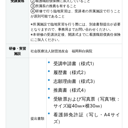
受講資格
②看護職賠償保険に加入していること
③所属長の推薦を有すること
④研修で行う臨地実習は、受講者の所属施設で行うこと
が原則可能であること
※所属施設で臨地実習を行う際には、別途書類提出が必要
となりますので、事務局までお問い合わせください。
※本研修の受講決定後、開講式までに看護職賠償責任保険
にご加入ください。
研修・実習
社会医療法人財団池友会 福岡和白病院
施設
受講申請書（様式1）
履歴書（様式2）
志願理由書（様式3）
推薦書（様式4）
受験票および写真票（写真1枚：
サイズ縦40㎜×横30㎜）
看護師免許証（写し・A4サイ
提出書類
ズ）