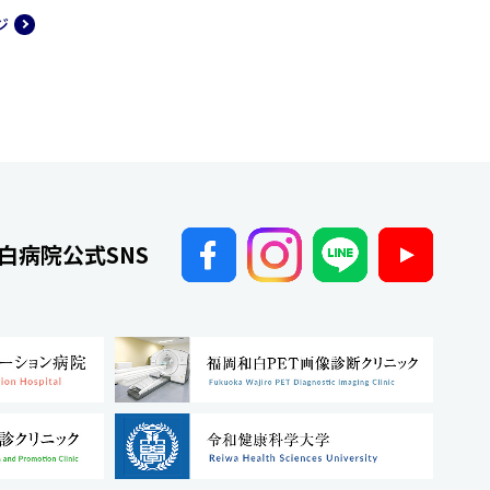
ジ
白病院公式SNS