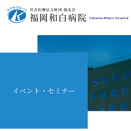
Fukuoka Wajiro Hospital
Fukuoka Wajiro Hospital
イベント・セミナー