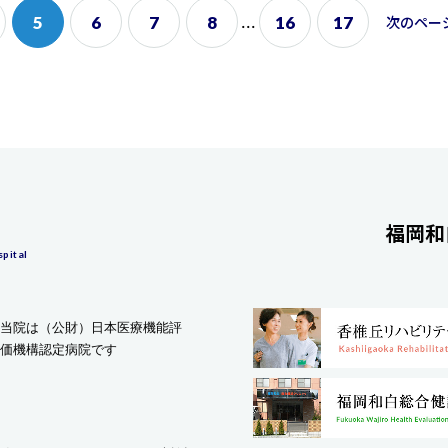
5
6
7
8
...
16
17
次
のペー
福岡和
pital
当院は（公財）日本医療機能評
価機構認定病院です