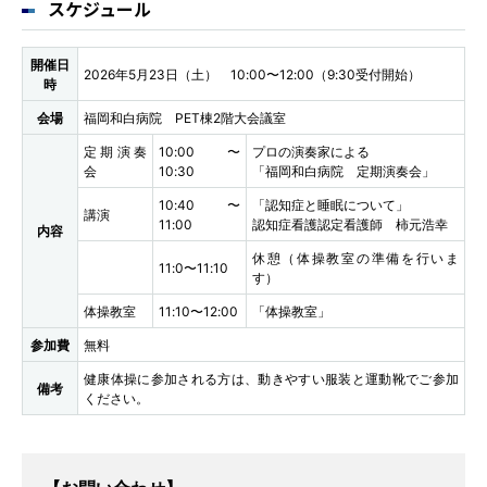
スケジュール
開催日
2026年5月23日（土） 10:00〜12:00（9:30受付開始）
時
会場
福岡和白病院 PET棟2階大会議室
定期演奏
10:00〜
プロの演奏家による
会
10:30
「福岡和白病院 定期演奏会」
10:40〜
「認知症と睡眠について」
講演
11:00
認知症看護認定看護師 柿元浩幸
内容
休憩（体操教室の準備を行いま
11:0〜11:10
す）
体操教室
11:10〜12:00
「体操教室」
参加費
無料
健康体操に参加される方は、動きやすい服装と運動靴でご参加
備考
ください。