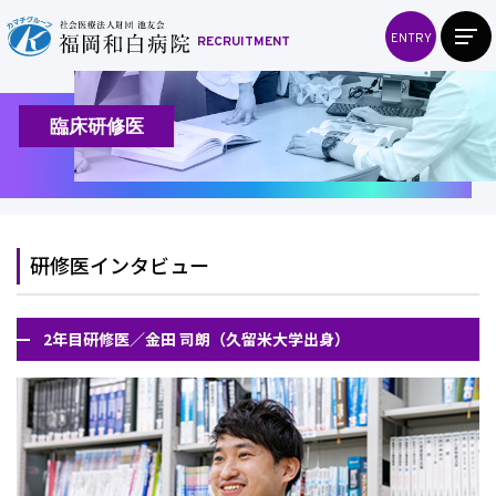
ENTRY
RECRUITMENT
臨床研修医
研修医インタビュー
2年目研修医／金田 司朗（久留米大学出身）